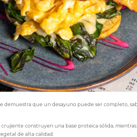
e demuestra que un desayuno puede ser completo, sabr
o crujiente construyen una base proteica sólida, mientra
 vegetal de alta calidad.