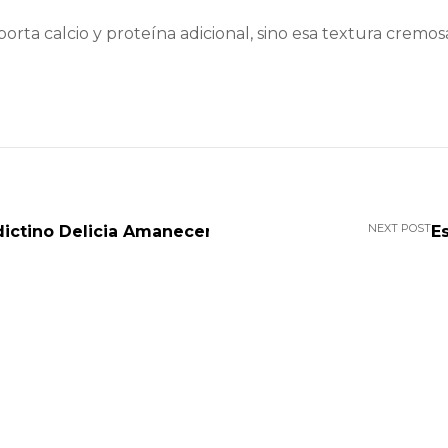
porta calcio y proteína adicional, sino esa textura crem
NEXT POST
ictino Delicia Amanecer
E